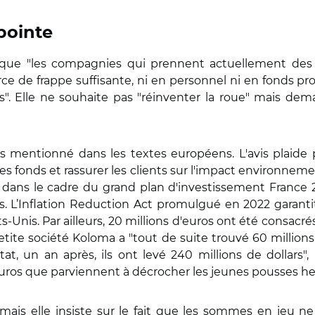
pointe
 que "les compagnies qui prennent actuellement des 
rce de frappe suffisante, ni en personnel ni en fonds
yés". Elle ne souhaite pas "réinventer la roue" mais
as mentionné dans les textes européens. L'avis plaide
 fonds et rassurer les clients sur l'impact environnemen
t dans le cadre du grand plan d'investissement France 
L’Inflation Reduction Act promulgué en 2022 garanti
Unis. Par ailleurs, 20 millions d'euros ont été consacré
 petite société Koloma a "tout de suite trouvé 60 millions
at, un an après, ils ont levé 240 millions de dollars",
uros que parviennent à décrocher les jeunes pousses he
, mais elle insiste sur le fait que les sommes en jeu 