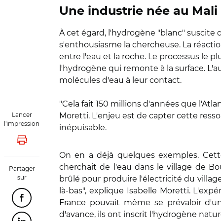
Une industrie née au Mali
À cet égard, l'hydrogène "blanc" suscite d
s'enthousiasme la chercheuse. La réaction
entre l'eau et la roche. Le processus le p
l'hydrogène qui remonte à la surface. L'au
molécules d'eau à leur contact.
"Cela fait 150 millions d'années que l'Atla
Lancer
Moretti. L'enjeu est de capter cette resso
l'impression
inépuisable.
Lancer l'impression
On en a déjà quelques exemples. Cette
cherchait de l'eau dans le village de 
Partager
sur
brûlé pour produire l'électricité du vill
là-bas", explique Isabelle Moretti. L'ex
Partager cette page sur Facebook
France pouvait même se prévaloir d'un 
d'avance, ils ont inscrit l'hydrogène natur