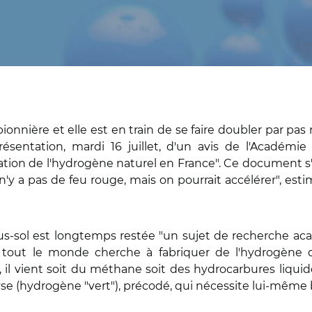
pionnière et elle est en train de se faire doubler par pas
résentation, mardi 16 juillet, d'un avis de l'Académie
ploration de l'hydrogène naturel en France". Ce docum
l n'y a pas de feu rouge, mais on pourrait accélérer", esti
us-sol est longtemps restée "un sujet de recherche acad
out le monde cherche à fabriquer de l'hydrogène dé
il vient soit du méthane soit des hydrocarbures liquid
rolyse (hydrogène "vert"), précodé, qui nécessite lui-mêm