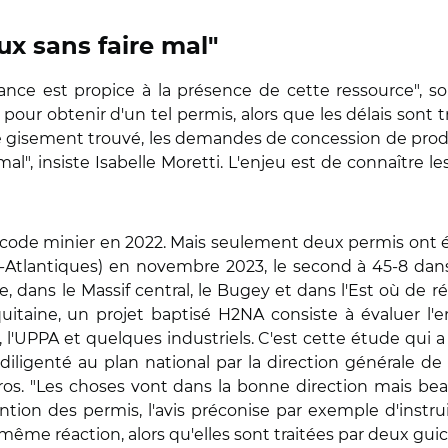
ux sans faire mal"
ance est propice à la présence de cette ressource", sou
pour obtenir d'un tel permis, alors que les délais sont 
le gisement trouvé, les demandes de concession de prod
 mal", insiste Isabelle Moretti. L'enjeu est de connaître 
 code minier en 2022.
Mais seulement deux permis ont été 
-Atlantiques) en novembre 2023, le second à 45-8 dans
ne, dans le Massif central, le Bugey et dans l'Est où d
taine, un projet baptisé H2NA consiste à évaluer l'e
l'UPPA et quelques industriels. C'est cette étude qui 
é diligenté au plan national par la direction générale d
os. "Les choses vont dans la bonne direction mais bea
btention des permis, l'avis préconise par exemple d'i
ême réaction, alors qu'elles sont traitées par deux guic