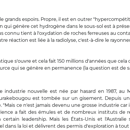
e grands espoirs. Propre, il est en outrer "hypercompétiti
 qui génère cet hydrogène dans le sous-sol est à présent 
lus connu tient à l'oxydation de roches ferreuses au contac
tre réaction est liée à la radiolyse, c'est-à-dire le rayon
ntique s'ouvre et cela fait 150 millions d'années que cela 
urce qui se génère en permanence (la question est de savo
 industrie nouvelle est née par hasard en 1987, au 
Bourakebougou est tombée sur un gisement. Depuis un
age. "Mais ce n'est jamais devenu une grosse industrie ca
périence a fait des émules et de nombreux instituts de 
certain leadership. Mais les États-Unis et l'Australi
el dans la loi et délivrent des permis d'exploration à tout 