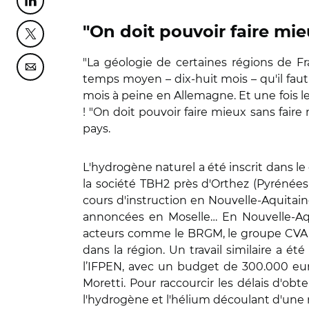
Partager cette page sur Linkedin
"On doit pouvoir faire mie
Partager cette page sur Twitter
"La géologie de certaines régions de Fr
Partager cette page sur Courriel
temps moyen – dix-huit mois – qu'il faut 
mois à peine en Allemagne. Et une fois 
! "On doit pouvoir faire mieux sans faire
pays.
L'hydrogène naturel a été inscrit dans le
la société TBH2 près d'Orthez (Pyrénées
cours d'instruction en Nouvelle-Aquitai
annoncées en Moselle… En Nouvelle-Aqui
acteurs comme le BRGM, le groupe CVA, 
dans la région. Un travail similaire a ét
l’IFPEN, avec un budget de 300.000 eur
Moretti. Pour raccourcir les délais d'o
l'hydrogène et l'hélium découlant d'une m