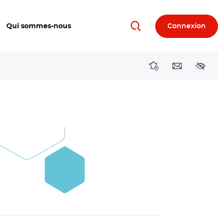
Qui sommes-nous
Connexion
Rechercher
Directions région
Contact
Acces