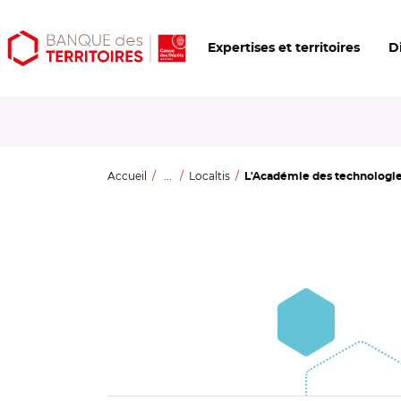
Aller
Aller
Ouvrir
Expertises et territoires
D
au
au
les
contenu
menu
outils
principal
principal
d'accessibilité
Accueil
...
Localtis
L'Académie des technologies 