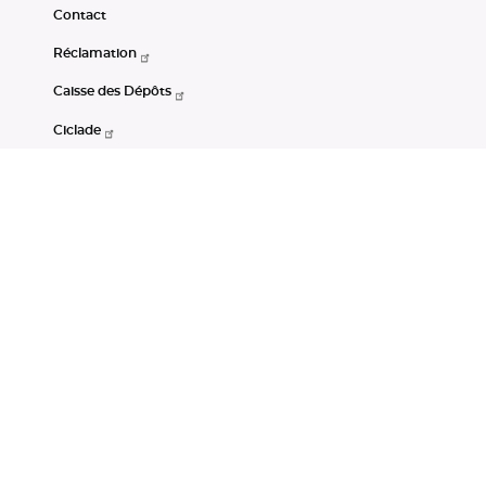
Contact
Réclamation
Caisse des Dépôts
Ciclade
CDC-Net
Consignations
Portail Open Data CDC
Restez connectés
LinkedIn
Youtube
Instagram
RSS
Mentions légales
CGU
Données personnelles