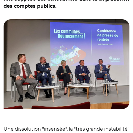
des comptes publics.
© C.M/ Antoine Homé, Philippe Laurent, Murielle Fabre,
André Laignel et David Lisnard
Une dissolution "insensée", la "très grande instabilité"