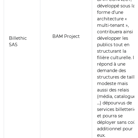
développé sous la
forme d’une
architecture «
multi-tenant »,
contribuera ainsi à
BAM Project
Billethic
développer les
SAS
publics tout en
structurant la
filière culturelle. Il
répond à une
demande des
structures de taille
modeste mais
aussi des relais
(média, catalogues
...) dépourvus de
services billetterie,
et pourra se
déployer sans coût
additionnel pour
eux.