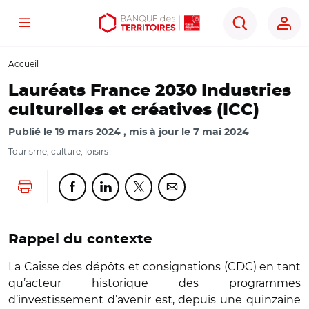
Menu
Aller
Aller
Ouvrir
Rechercher
au
au
les
contenu
menu
outils
Accueil
principal
principal
d'accessibilité
Lauréats France 2030 Industries
culturelles et créatives (ICC)
Publié le
19 mars 2024
mis à jour le
7 mai 2024
Tourisme, culture, loisirs
Lancer l'impression
Partager cette page sur Facebook
Partager cette page sur Linkedin
Partager cette page sur Twitter
Partager cette page sur Co
Rappel du contexte
La Caisse des dépôts et consignations (CDC) en tant
qu’acteur historique des programmes
d’investissement d’avenir est, depuis une quinzaine