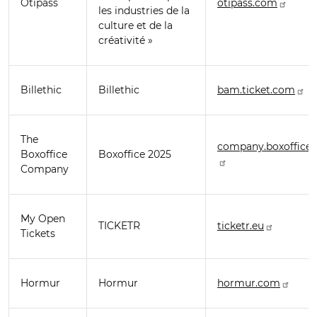
Otipass
otipass.com
les industries de la
culture et de la
créativité »
Billethic
Billethic
bam.ticket.com
The
company.boxoffice
Boxoffice
Boxoffice 2025
Company
My Open
TICKETR
ticketr.eu
Tickets
Hormur
Hormur
hormur.com