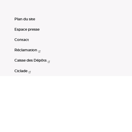
Plan du site
Espace presse
Contact
Réclamation
Caisse des Dépôts
Ciclade
CDC-Net
Consignations
Portail Open Data CDC
Restez connectés