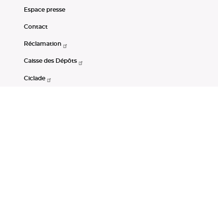
Espace presse
Contact
Réclamation
Caisse des Dépôts
Ciclade
CDC-Net
Consignations
Portail Open Data CDC
Restez connectés
LinkedIn
Youtube
Instagram
RSS