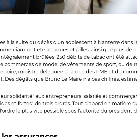
 à la suite du décès d'un adolescent à Nanterre dans le 
mmerciaux ont été attaqués et pillés, ainsi que plus de
 intégralement brûlées, 250 débits de tabac ont été atta
de commerces de mode, de vêtements de sport, ou de res
 Grégoire, ministre déléguée chargée des PME et du comme
et. Des dégâts que Bruno Le Maire n'a pas chiffrés, estimant
t leur solidarité" aux entrepreneurs, salariés et commer
es et fortes" de trois ordres. Tout d'abord en matière d
'ordre le plus vite possible sous l'autorité du président
r les assurances