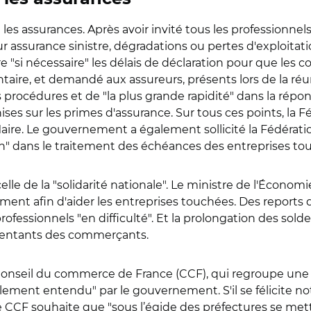
 assurances. Après avoir invité tous les professionnels t
eur assurance sinistre, dégradations ou pertes d'exploitati
"si nécessaire" les délais de déclaration pour que les c
ire, et demandé aux assureurs, présents lors de la réuni
s procédures et de "la plus grande rapidité" dans la rép
ses sur les primes d'assurance. Sur tous ces points, la F
re. Le gouvernement a également sollicité la Fédération 
" dans le traitement des échéances des entreprises to
elle de la "solidarité nationale". Le ministre de l'Économ
ent afin d'aider les entreprises touchées. Des reports 
professionnels "en difficulté". Et la prolongation des solde
résentants des commerçants.
e Conseil du commerce de France (CCF), qui regroupe une
iellement entendu" par le gouvernement. S'il se félicit
e CCF souhaite que "sous l’égide des préfectures se me