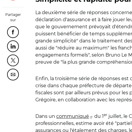
La deuxième série de réponses concerne les
Partager
déclaration d'assurance et à faire jouer l
sur
que le gouvernement prévoyait d'étendre 
puissent bénéficier de temps supplémenta
Partager cette page sur Facebook
grande simplicité" dans le traitement de
aussi de "réduire au maximum" les franchi
Partager cette page sur Linkedin
engagements formels", selon Bruno Le Mai
preuve de "la plus grande compréhension
Partager cette page sur Twitter
Partager cette page sur Courriel
Enfin, la troisième série de réponses est c
crise dans chaque préfecture de départem
fiscales sont par ailleurs prévus pour les 
Grégoire, en collaboration avec les rep
er
Dans un
communiqué
du 1
juillet, l
professionnelles, estime avoir été "part
assurances ou l'étalement des charges, l