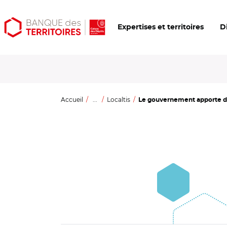
Aller
Aller
Ouvrir
Expertises et territoires
D
au
au
les
contenu
menu
outils
principal
principal
d'accessibilité
Accueil
...
Localtis
Le gouvernement apporte d