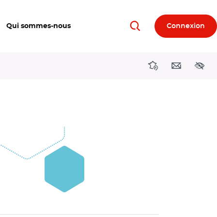
Qui sommes-nous
Connexion
Rechercher
Directions région
Contact
Acces