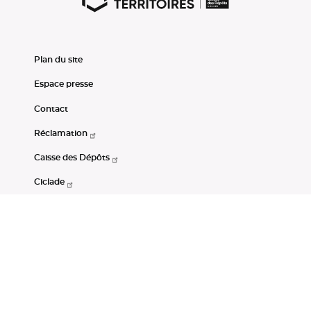
Plan du site
Espace presse
Contact
Réclamation
Caisse des Dépôts
Ciclade
CDC-Net
Consignations
Portail Open Data CDC
Restez connectés