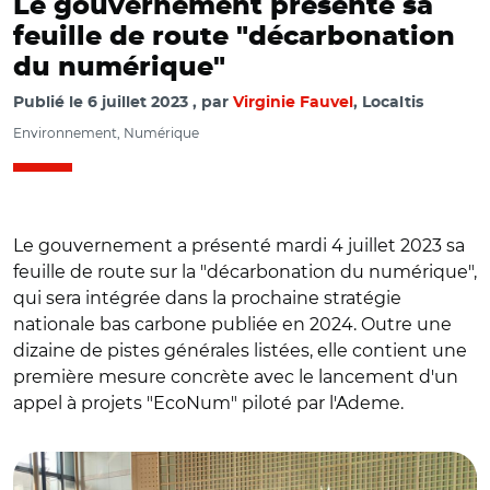
Le gouvernement présente sa
feuille de route "décarbonation
du numérique"
Publié le
6 juillet 2023
par
Virginie Fauvel
, Localtis
Environnement, Numérique
Le gouvernement a présenté mardi 4 juillet 2023 sa
feuille de route sur la "décarbonation du numérique",
qui sera intégrée dans la prochaine stratégie
nationale bas carbone publiée en 2024. Outre une
dizaine de pistes générales listées, elle contient une
première mesure concrète avec le lancement d'un
appel à projets "EcoNum" piloté par l'Ademe.
© @InfraNum/ Haut Comité au numérique
écoresponsable