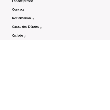
Espace presse
Contact
Réclamation
Caisse des Dépôts
Ciclade
CDC-Net
Consignations
Portail Open Data CDC
Restez connectés
LinkedIn
Youtube
Instagram
RSS