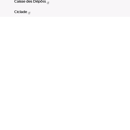
Caisse des Dépôts
Ciclade
CDC-Net
Consignations
Portail Open Data CDC
Restez connectés
LinkedIn
Youtube
Instagram
RSS
Mentions légales
CGU
Données personnelles
Accessibilité : non conforme
DSP2
Instruments financiers
Gestion des cookies
© Banque des Territoires 2026. Tous droits réservés.