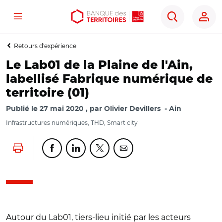
Menu
Aller
Aller
Ouvrir
Rechercher
au
au
les
contenu
menu
outils
Retours d'expérience
principal
principal
d'accessibilité
Le Lab01 de la Plaine de l'Ain,
labellisé Fabrique numérique de
territoire (01)
Publié le
27 mai 2020
par
Olivier Devillers
Ain
Infrastructures numériques, THD, Smart city
Lancer l'impression
Partager cette page sur Facebook
Partager cette page sur Linkedin
Partager cette page sur Twitter
Partager cette page sur Co
Autour du Lab01, tiers-lieu initié par les acteurs