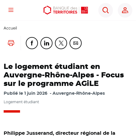
Menu
Aller
Aller
Ouvrir
Rechercher
au
au
les
contenu
menu
outils
Accueil
principal
principal
d'accessibilité
Lancer l'impression
Partager cette page sur Facebook
Partager cette page sur Linkedin
Partager cette page sur Twitter
Partager cette page sur Co
Le logement étudiant en
Auvergne-Rhône-Alpes - Focus
sur le programme AGiLE
Publié le
1 juin 2026
Auvergne-Rhône-Alpes
Logement étudiant
Philippe Jusserand, directeur régional de la