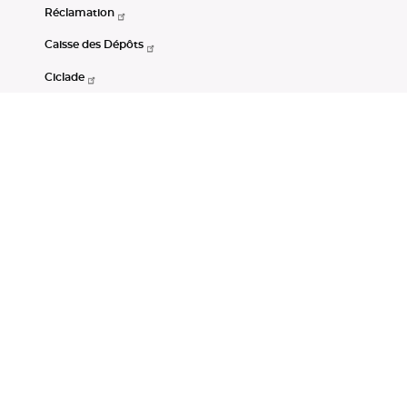
Réclamation
Caisse des Dépôts
Ciclade
CDC-Net
Consignations
Portail Open Data CDC
Restez connectés
LinkedIn
Youtube
Instagram
RSS
Mentions légales
CGU
Données personnelles
Accessibilité : non conforme
DSP2
Instruments financiers
Gestion des cookies