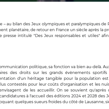
use – au bilan des Jeux olympiques et paralympiques de P
ent planétaire, de retour en France un siècle après la pré
de presse intitulé "Des Jeux responsables et utiles" af
le communication politique, sa fonction va bien au-del
aires des droits sur les grands évènements sportifs
sentation d'un héritage tangible pour la population es
us contestés pour leur coûts d'organisation et les nui
nvisagent de les accueillir. On se souvient qu'aprè
 candidatures à l'accueil des éditions 2024 et 2028 des Je
oquant quelques sueurs froides du côté de Lausanne, si