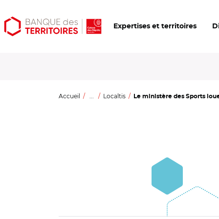
Aller
Aller
Ouvrir
Expertises et territoires
D
au
au
les
contenu
menu
outils
principal
principal
d'accessibilité
Accueil
...
Localtis
Le ministère des Sports loue 