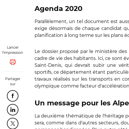
Agenda 2020
Parallèlement, un tel document est auss
exige désormais de chaque candidat qu'
planification à long terme sur les plans 
Lancer
Le dossier proposé par le ministère des S
l'impression
cadre de vie des habitants. Ici, ce sont 
Lancer l'impression
Saint-Denis, qui devrait subir une vé
sportifs, ce département étant particuliè
travaux réalisés sur les transports en 
Partager
sur
olympique comme facteur d'accélération
Partager cette page sur Facebook
Un message pour les Alpe
Partager cette page sur Linkedin
La deuxième thématique de l'héritage por
sera, comme dans d'autres secteurs, doub
Partager cette page sur Twitter