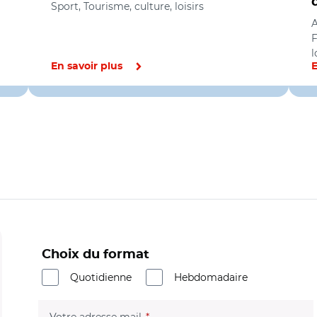
Sport, Tourisme, culture, loisirs
A
F
l
En savoir plus
E
Choix du format
Quotidienne
Hebdomadaire
(champ obligatoire)