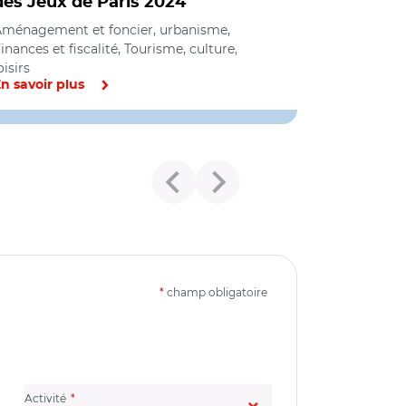
des Jeux de Paris 2024
ménagement et foncier, urbanisme,
inances et fiscalité, Tourisme, culture,
oisirs
n savoir plus
*
champ obligatoire
(champ obligatoire)
Activité