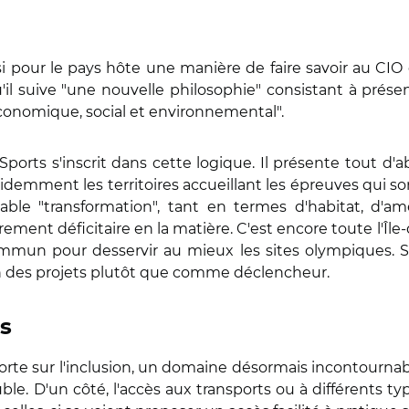
i pour le pays hôte une manière de faire savoir au CIO 
il suive "une nouvelle philosophie" consistant à prése
économique, social et environnemental".
ports s'inscrit dans cette logique. Il présente tout d'a
évidemment les territoires accueillant les épreuves qui so
ritable "transformation", tant en termes d'habitat, 
rement déficitaire en la matière. C'est encore toute l'Îl
commun pour desservir au mieux les sites olympiques. S
 des projets plutôt que comme déclencheur.
s
te sur l'inclusion, un domaine désormais incontournable 
le. D'un côté, l'accès aux transports ou à différents t