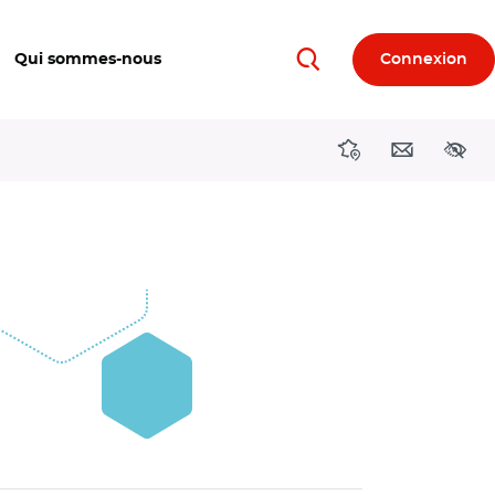
Qui sommes-nous
Connexion
Rechercher
Directions région
Contact
Acces