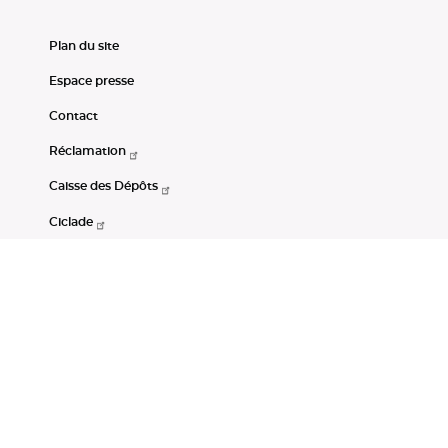
Plan du site
Espace presse
Contact
Réclamation
Caisse des Dépôts
Ciclade
CDC-Net
Consignations
Portail Open Data CDC
Restez connectés
LinkedIn
Youtube
Instagram
RSS