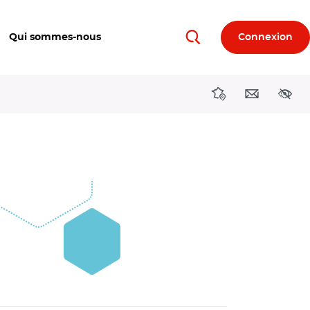
Qui sommes-nous
Connexion
Rechercher
Directions région
Contact
Acces