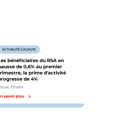
ACTUALITÉ LOCALTIS
ACTUALITÉ
Les bénéficiaires du RSA en
Le quart 
hausse de 0,6% au premier
RSA ou de
trimestre, la prime d'activité
un an plu
progresse de 4%
Social, Empl
ocial, Emploi
n savoir plus
En savoir pl