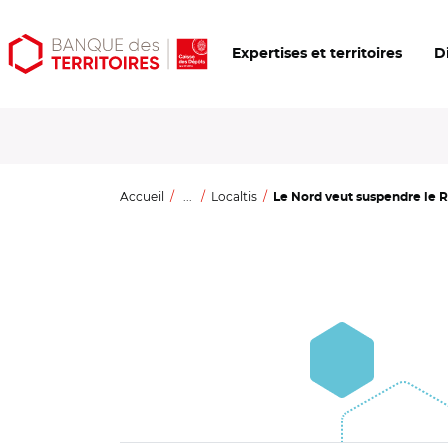
Aller
Aller
Ouvrir
Expertises et territoires
D
au
au
les
contenu
menu
outils
principal
principal
d'accessibilité
Accueil
...
Localtis
Le Nord veut suspendre le RS