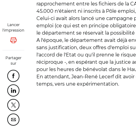
rapprochement entre les fichiers de la CA
45.000 n'étaient ni inscrits à Pôle emploi
Celui-ci avait alors lancé une campagne pa
Lancer
emploi (ce qui est en principe obligatoir
l'impression
le département se réservait la possibilit
A l'époque, le département avait déjà env
Lancer l'impression
sans justification, deux offres d'emploi s
l'accord de l'Etat ou qu'il prenne le ris
Partager
réciproque -, en espérant que la justice 
sur
pour les heures de bénévolat dans le Haut-
En attendant, Jean-René Lecerf dit avoir 
Partager cette page sur Facebook
temps, vers une expérimentation.
Partager cette page sur Linkedin
Partager cette page sur Twitter
Partager cette page sur Courriel