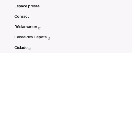
Espace presse
Contact
Réclamation
Caisse des Dépôts
Ciclade
CDC-Net
Consignations
Portail Open Data CDC
Restez connectés
LinkedIn
Youtube
Instagram
RSS