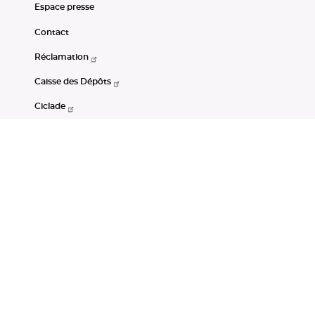
Espace presse
Contact
Réclamation
Caisse des Dépôts
Ciclade
CDC-Net
Consignations
Portail Open Data CDC
Restez connectés
LinkedIn
Youtube
Instagram
RSS