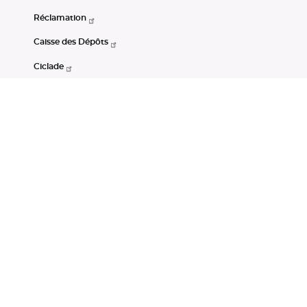
Réclamation
Caisse des Dépôts
Ciclade
CDC-Net
Consignations
Portail Open Data CDC
Restez connectés
LinkedIn
Youtube
Instagram
RSS
Mentions légales
CGU
Données personnelles
Accessibilité : non conforme
DSP2