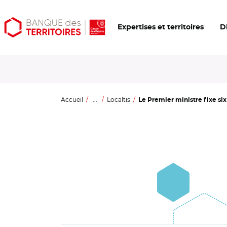
Aller
Aller
Ouvrir
Expertises et territoires
D
au
au
les
contenu
menu
outils
principal
principal
d'accessibilité
Accueil
...
Localtis
Le Premier ministre fixe six 