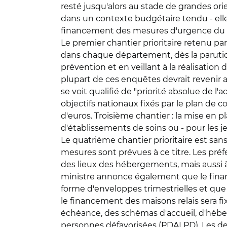
resté jusqu'alors au stade de grandes orie
dans un contexte budgétaire tendu - elle
financement des mesures d'urgence du plan
Le premier chantier prioritaire retenu pa
dans chaque département, dès la parution
prévention et en veillant à la réalisation
plupart de ces enquêtes devrait revenir a
se voit qualifié de "priorité absolue de l
objectifs nationaux fixés par le plan de
d'euros. Troisième chantier : la mise en p
d'établissements de soins ou - pour les jeu
Le quatrième chantier prioritaire est sans
mesures sont prévues à ce titre. Les préfe
des lieux des hébergements, mais aussi 
ministre annonce également que le finan
forme d'enveloppes trimestrielles et que 
le financement des maisons relais sera f
échéance, des schémas d'accueil, d'hébe
personnes défavorisées (PDALPD). Les de