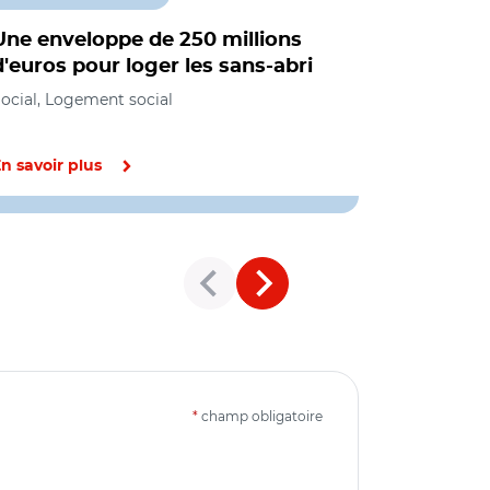
Une enveloppe de 250 millions
Les secti
d'euros pour loger les sans-abri
CHRS ont 
demande
ocial, Logement social
Social, Loge
n savoir plus
En savoir pl
*
champ obligatoire