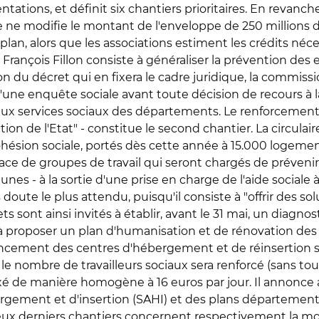
ntations, et définit six chantiers prioritaires. En revan
 ne modifie le montant de l'enveloppe de 250 millions 
, alors que les associations estiment les crédits nécessai
r François Fillon consiste à généraliser la prévention des
 du décret qui en fixera le cadre juridique, la commiss
 d'une enquête sociale avant toute décision de recours à 
ux services sociaux des départements. Le renforcement de
'action de l'Etat" - constitue le second chantier. La circ
 cohésion sociale, portés dès cette année à 15.000 logem
lace de groupes de travail qui seront chargés de prévenir l
nes - à la sortie d'une prise en charge de l'aide sociale à
 doute le plus attendu, puisqu'il consiste à "offrir des s
ts sont ainsi invités à établir, avant le 31 mai, un diag
à proposer un plan d'humanisation et de rénovation de
cement des centres d'hébergement et de réinsertion soc
le nombre de travailleurs sociaux sera renforcé (sans tou
ixé de manière homogène à 16 euros par jour. Il annonce
rgement et d'insertion (SAHI) et des plans département
ux derniers chantiers concernent respectivement la mo