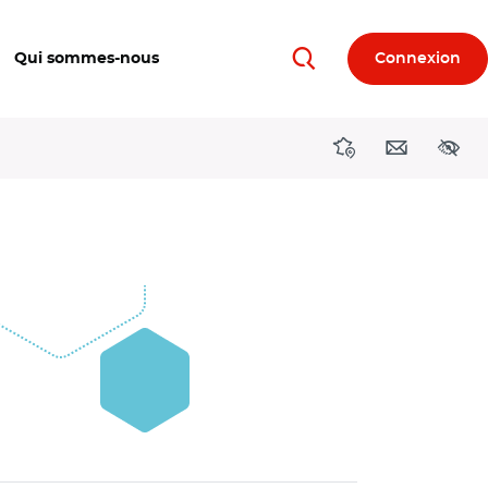
Qui sommes-nous
Connexion
Rechercher
Directions région
Contact
Acces