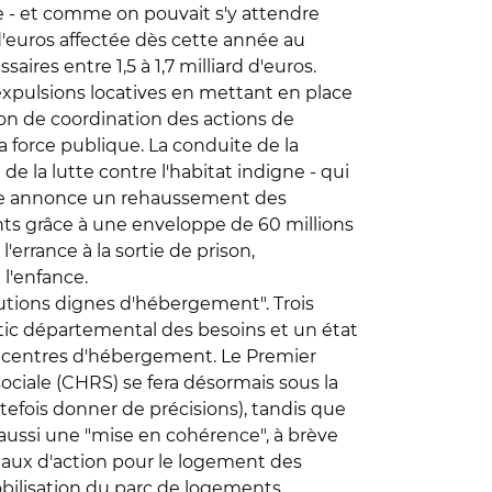
che - et comme on pouvait s'y attendre
d'euros affectée dès cette année au
res entre 1,5 à 1,7 milliard d'euros.
 expulsions locatives en mettant en place
ion de coordination des actions de
la force publique. La conduite de la
 la lutte contre l'habitat indigne - qui
ulaire annonce un rehaussement des
ents grâce à une enveloppe de 60 millions
'errance à la sortie de prison,
 l'enfance.
olutions dignes d'hébergement". Trois
nostic départemental des besoins et un état
s centres d'hébergement. Le Premier
iale (CHRS) se fera désormais sous la
tefois donner de précisions), tandis que
 aussi une "mise en cohérence", à brève
aux d'action pour le logement des
bilisation du parc de logements