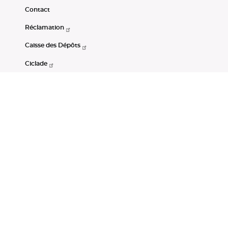
Contact
Réclamation
Caisse des Dépôts
Ciclade
CDC-Net
Consignations
Portail Open Data CDC
Restez connectés
LinkedIn
Youtube
Instagram
RSS
Mentions légales
CGU
Données personnelles