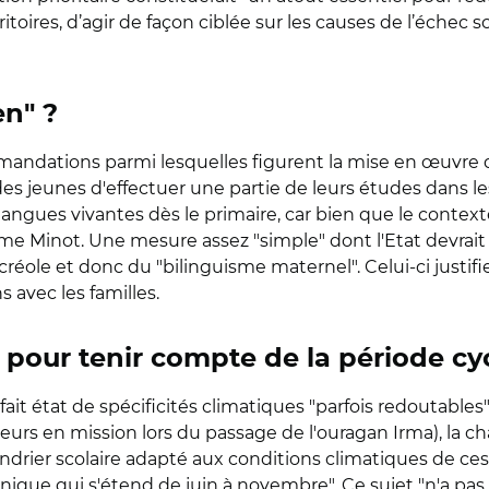
oires, d’agir de façon ciblée sur les causes de l’échec s
en" ?
andations parmi lesquelles figurent la mise en œuvre d
s jeunes d'effectuer une partie de leurs études dans les 
es langues vivantes dès le primaire, car bien que le context
me Minot. Une mesure assez "simple" dont l'Etat devrait 
 créole et donc du "bilinguisme maternel". Celui-ci justi
ns avec les familles.
re pour tenir compte de la période c
ait état de spécificités climatiques "parfois redoutables
lleurs en mission lors du passage de l'ouragan Irma), la ch
drier scolaire adapté aux conditions climatiques de ces 
onique qui s'étend de juin à novembre". Ce sujet "n'a pas 