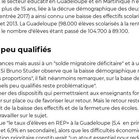
le secteur éducatif en Guadeloupe et en Martinique n’est
plus de 15 ans, liée à la décrue démographique des deux t
rentrée 2017) a ainsi connu une baisse des effectifs scola
t 2013. La Guadeloupe (98.000 élèves scolarisés à la ren
 le nombre d'élèves étant passé de 104.700 à 89.100.
peu qualifiés
sances mais aussi à un "solde migratoire déficitaire" et à u
i. Si Bruno Studer observe que la baisse démographique n'
portions", il fait néanmoins remarquer, sur la base des
els peu qualifiés reste problématique".
er des dispositifs qui permettraient aux enseignants fo
r sur place ou de favoriser leur retour. Mais le retour re
t de la baisse des effectifs et de la fermeture des écoles
vailler sur le sujet.
 "le taux d’élèves en REP+ à la Guadeloupe (5,4 en prima
et 6,9% en secondaire), alors que les difficultés économ
ion prioritaire constituerait "un atout essentiel pour re