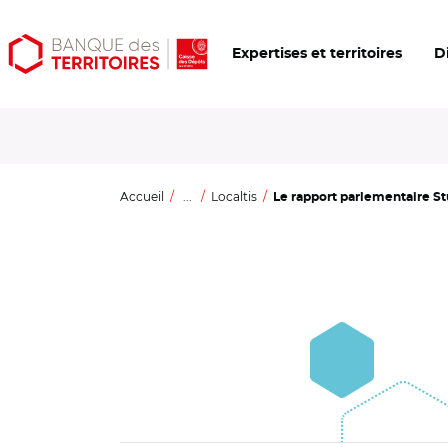
Aller
Aller
Ouvrir
Expertises et territoires
D
au
au
les
contenu
menu
outils
principal
principal
d'accessibilité
Accueil
...
Localtis
Le rapport parlementaire St