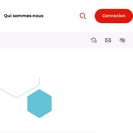
Qui sommes-nous
Connexion
Rechercher
Directions région
Contact
Acces