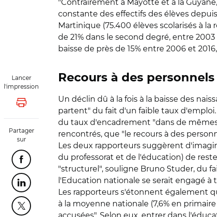
"Contrairement à Mayotte et à la Guyane, 
constante des effectifs des élèves depuis 
Martinique (75.400 élèves scolarisés à la 
de 21% dans le second degré, entre 2003 e
baisse de près de 15% entre 2006 et 2016,
Recours à des personnels 
Lancer
l'impression
Un déclin dû à la fois à la baisse des nais
Lancer l'impression
partent" du fait d'un faible taux d'emplo
du taux d'encadrement "dans de mêmes pro
Partager
rencontrés, que "le recours à des personn
sur
Les deux rapporteurs suggèrent d'imagin
du professorat et de l'éducation) de reste
Partager cette page sur Facebook
"structurel", souligne Bruno Studer, du fai
l'Education nationale se serait engagé à tra
Partager cette page sur Linkedin
Les rapporteurs s'étonnent également que
à la moyenne nationale (7,6% en primaire 
Partager cette page sur Twitter
accusées". Selon eux, entrer dans l'éducat