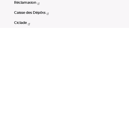
Réclamation
Caisse des Dépôts
Ciclade
CDC-Net
Consignations
Portail Open Data CDC
Restez connectés
LinkedIn
Youtube
Instagram
RSS
Mentions légales
CGU
Données personnelles
Accessibilité : non conforme
DSP2
Instruments financiers
Gestion des cookies