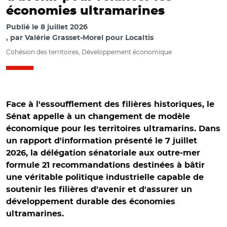
économies ultramarines
Publié le
8 juillet 2026
par
Valérie Grasset-Morel pour Localtis
Cohésion des territoires, Développement économique
Face à l'essoufflement des filières historiques, le
Sénat appelle à un changement de modèle
économique pour les territoires ultramarins. Dans
un rapport d'information présenté le 7 juillet
2026, la délégation sénatoriale aux outre-mer
formule 21 recommandations destinées à bâtir
une véritable politique industrielle capable de
soutenir les filières d'avenir et d'assurer un
développement durable des économies
ultramarines.
© Capture vidéo Sénat/ Annick Girardin, Marie-Laure
Phinera-Horth, Vivette Lopez et Micheline Jacques