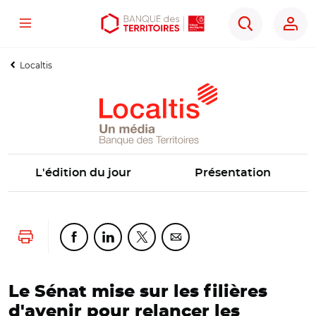
Menu
Aller
Aller
Ouvrir
Rechercher
au
au
les
contenu
menu
outils
Localtis
principal
principal
d'accessibilité
L'édition du jour
Présentation
Lancer l'impression
Partager cette page sur Facebook
Partager cette page sur Linkedin
Partager cette page sur Twitter
Partager cette page sur Co
Le Sénat mise sur les filières
d'avenir pour relancer les