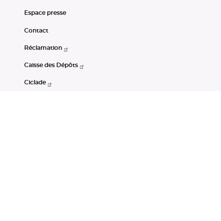
Espace presse
Contact
Réclamation
Caisse des Dépôts
Ciclade
CDC-Net
Consignations
Portail Open Data CDC
Restez connectés
LinkedIn
Youtube
Instagram
RSS