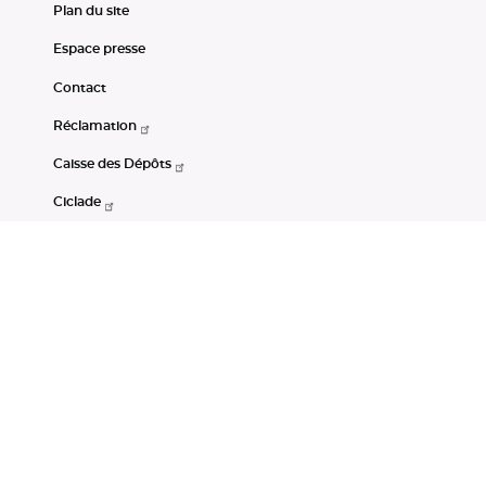
Plan du site
Espace presse
Contact
Réclamation
Caisse des Dépôts
Ciclade
CDC-Net
Consignations
Portail Open Data CDC
Restez connectés
LinkedIn
Youtube
Instagram
RSS