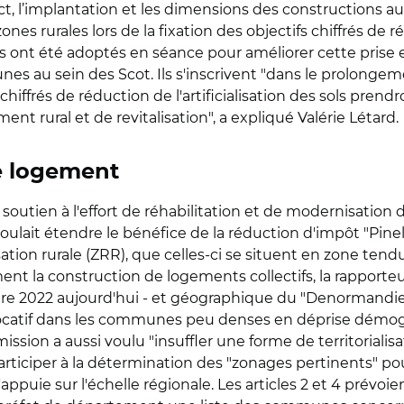
 l’implantation et les dimensions des constructions autor
nes rurales lors de la fixation des objectifs chiffrés d
ont été adoptés en séance pour améliorer cette prise 
au sein des Scot. Ils s'inscrivent "dans le prolongement
chiffrés de réduction de l'artificialisation des sols prend
t rural et de revitalisation", a expliqué Valérie Létard.
le logement
 soutien à l'effort de réhabilitation et de modernisation
i voulait étendre le bénéfice de la réduction d'impôt "Pinel
tion rurale (ZRR), que celles-ci se situent en zone tend
lement la construction de logements collectifs, la rappo
tre 2022 aujourd'hui - et géographique du "Denormandie da
locatif dans les communes peu denses en déprise démogr
ssion a aussi voulu "insuffler une forme de territorialisati
articiper à la détermination des "zonages pertinents" pour
appuie sur l'échelle régionale. Les articles 2 et 4 prévo