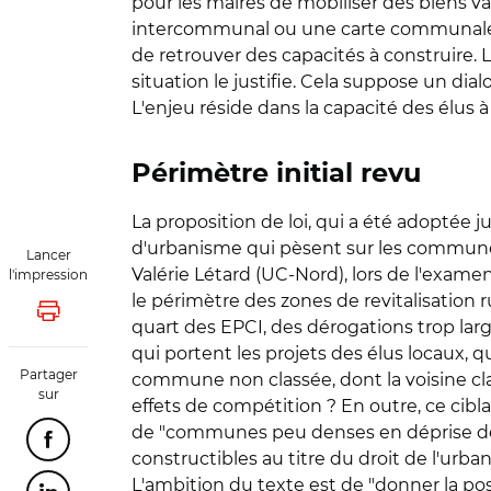
pour les maires de mobiliser des biens va
intercommunal ou une carte communale, 
de retrouver des capacités à construire. 
situation le justifie. Cela suppose un dial
L'enjeu réside dans la capacité des élus à
Périmètre initial revu
La proposition de loi, qui a été adoptée j
d'urbanisme qui pèsent sur les communes 
Lancer
Valérie Létard (UC-Nord), lors de l'examen
l'impression
le périmètre des zones de revitalisation
Lancer l'impression
quart des EPCI, des dérogations trop lar
qui portent les projets des élus locaux, q
Partager
commune non classée, dont la voisine cla
sur
effets de compétition ? En outre, ce ciblag
de "communes peu denses en déprise démo
Partager cette page sur Facebook
constructibles au titre du droit de l'urb
L'ambition du texte est de "donner la possi