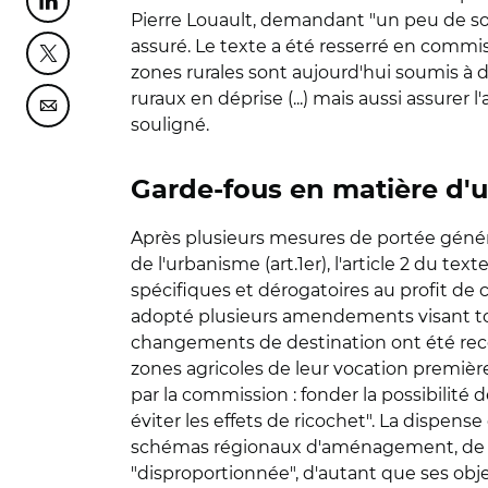
Partager cette page sur Linkedin
Pierre Louault, demandant "un peu de soup
assuré. Le texte a été resserré en commissi
Partager cette page sur Twitter
zones rurales sont aujourd'hui soumis à d
ruraux en déprise (...) mais aussi assurer l
Partager cette page sur Courriel
souligné.
Garde-fous en matière d'u
Après plusieurs mesures de portée générale
de l'urbanisme (art.1er), l'article 2 du 
spécifiques et dérogatoires au profit de 
adopté plusieurs amendements visant toute
changements de destination ont été rece
zones agricoles de leur vocation premièr
par la commission : fonder la possibilité 
éviter les effets de ricochet". La dispen
schémas régionaux d'aménagement, de dév
"disproportionnée", d'autant que ses obje