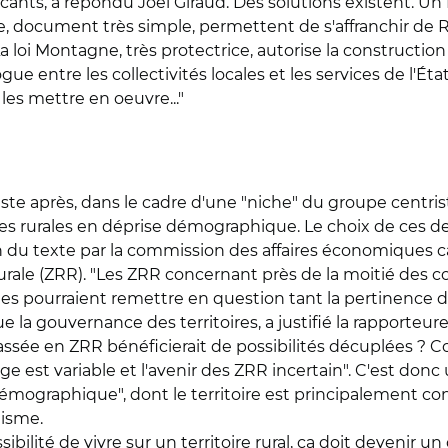
cants, a répondu Joël Giraud. Des solutions existent. Un
document très simple, permettent de s'affranchir de 
La loi Montagne, très protectrice, autorise la constructi
ogue entre les collectivités locales et les services de l'É
 les mettre en oeuvre..."
uste après, dans le cadre d'une "niche" du groupe centrist
rurales en déprise démographique. Le choix de ces derni
 du texte par la commission des affaires économiques car 
 rurale (ZRR). "Les ZRR concernant près de la moitié de
ges pourraient remettre en question tant la pertinence 
ue la gouvernance des territoires, a justifié la rapporte
ssée en ZRR bénéficierait de possibilités décuplées ? C
e est variable et l'avenir des ZRR incertain". C'est donc u
graphique", dont le territoire est principalement con
anisme.
bilité de vivre sur un territoire rural, ça doit devenir un 