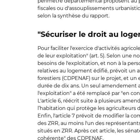
périmètre départemental proposent au p
fiscales ou d'assouplissements urbanisti
selon la synthèse du rapport.
"Sécuriser le droit au log
Pour faciliter l'exercice d'activités agric
de leur exploitation" (art. 5). Selon une
besoins de l'exploitation, et non à la per
relatives au logement édifié, prévoit un
forestiers (CDPENAF) sur le projet, et 
durée de dix ans. Un seul amendement a é
l'exploitation" a été remplacé par "en con
L'article 6, réécrit suite à plusieurs ame
l’habitation qui protège les agriculteurs 
Enfin, l'article 7 prévoit de modifier l
des ZRR, au moins l'un des représentants
situés en ZRR. Après cet article, les séna
cohérente" des CDPENAF.