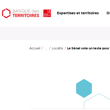
Aller
Aller
Ouvrir
Expertises et territoires
D
au
au
les
contenu
menu
outils
principal
principal
d'accessibilité
Accueil
...
Localtis
Le Sénat vote un texte pour f