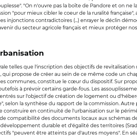
lesse". "On n'ouvre pas la boîte de Pandore et on ne laiss
on "pour mieux cibler le coeur de la ruralité française", a
es injonctions contradictoires (...) enrayer le déclin dé
'avenir du secteur agricole français et mieux protéger nos sol
rbanisation
 telles que l'inscription des objectifs de revitalisation
texte, qui propose de créer au sein de ce même code un c
ces communes, constitue le cœur du dispositif. Sur propo
fois à prévoir certains garde-fous. Les assouplissements
ntrés sur l'objectif de création de logement ou d'héber
e", selon la synthèse du rapport de la commission. Autre
de construire en continuité de l'urbanisation sur le péri
se de compatibilité des documents locaux aux schémas de 
eloppement durable et d'égalité des territoires (Srad
ctifs "peuvent être atteints par d'autres moyens". En sé