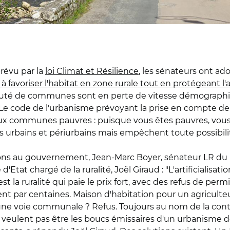
prévu par la
loi Climat et Résilience
, les sénateurs ont a
 à favoriser l'habitat en zone rurale tout en protégeant l'
 de communes sont en perte de vitesse démographiqu
. Le code de l'urbanisme prévoyant la prise en compte de 
 aux communes pauvres : puisque vous êtes pauvres, vous n'
 urbains et périurbains mais empêchent toute possibilité
tions au gouvernement, Jean-Marc Boyer, sénateur LR du
'Etat chargé de la ruralité, Joël Giraud : "L'artificialisat
 la ruralité qui paie le prix fort, avec des refus de perm
t par centaines. Maison d'habitation pour un agriculteur
une voie communale ? Refus. Toujours au nom de la continu
veulent pas être les boucs émissaires d'un urbanisme débri