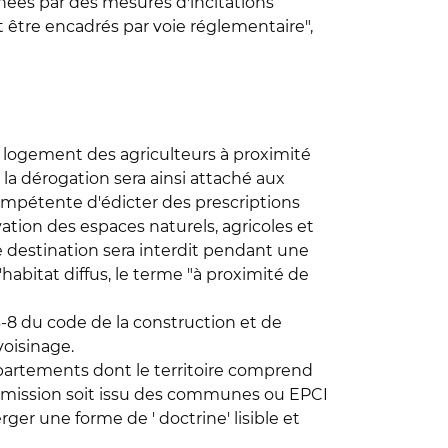
es par des mesures d'incitations
 être encadrés par voie réglementaire",
t au logement des agriculteurs à proximité
 la dérogation sera ainsi attaché aux
 compétente d'édicter des prescriptions
tion des espaces naturels, agricoles et
 destination sera interdit pendant une
abitat diffus, le terme "à proximité de
13-8 du code de la construction et de
voisinage.
départements dont le territoire comprend
commission soit issu des communes ou EPCI
rger une forme de ' doctrine' lisible et