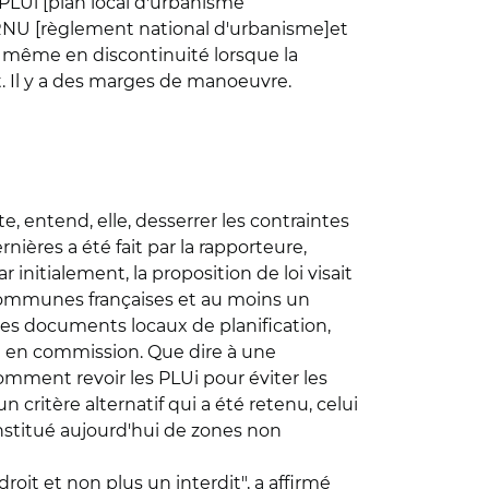
 PLUi [plan local d'urbanisme
RNU [règlement national d'urbanisme]et
on même en discontinuité lorsque la
tat. Il y a des marges de manoeuvre.
e, entend, elle, desserrer les contraintes
ères a été fait par la rapporteure,
initialement, la proposition de loi visait
s communes françaises et au moins un
des documents locaux de planification,
ure en commission. Que dire à une
omment revoir les PLUi pour éviter les
n critère alternatif qui a été retenu, celui
stitué aujourd'hui de zones non
droit et non plus un interdit", a affirmé