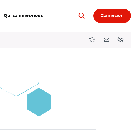
Qui sommes-nous
Connexion
Rechercher
Directions région
Contact
Acces