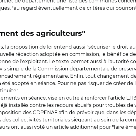
réfet de département une liste des communes concerné
ques, "au regard éventuellement de critères qui pourront
ement des agriculteurs"
oles, la proposition de loi entend aussi "sécuriser le droi
 nouvelle rédaction adoptée en commission, le bénéfice de
sonne de l'exploitant. Le texte permet aussi à l'autorité
 avis simple de la Commission départementale de préserva
un encadrement réglementaire. Enfin, tout changement de
té adopté en séance. Pour ne pas risquer de créer de l'h
tinuité".
ndements en séance, vise en outre à renforcer l’article L.1
déjà installés contre les recours abusifs pour troubles de 
a composition des CDPENAF afin de prévoir que, dans les 
 des collectivités territoriales siégeant au sein de la 
teurs ont aussi voté un article additionnel pour "faire éme