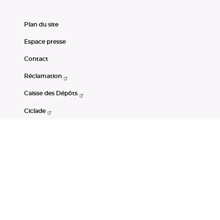
Plan du site
Espace presse
Contact
Réclamation
Caisse des Dépôts
Ciclade
CDC-Net
Consignations
Portail Open Data CDC
Restez connectés
LinkedIn
Youtube
Instagram
RSS