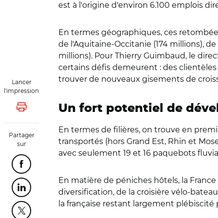
est à l'origine d'environ 6.100 emplois dir
En termes géographiques, ces retombées é
de l'Aquitaine-Occitanie (174 millions), 
millions). Pour Thierry Guimbaud, le di
certains défis demeurent : des clientèles
trouver de nouveaux gisements de croissa
Lancer
l'impression
Un fort potentiel de dév
Lancer l'impression
En termes de filières, on trouve en premi
Partager
transportés (hors Grand Est, Rhin et Mosel
sur
avec seulement 19 et 16 paquebots fluviau
Partager cette page sur Facebook
En matière de péniches hôtels, la France e
Partager cette page sur Linkedin
diversification, de la croisière vélo-batea
la française restant largement plébiscité p
Partager cette page sur Twitter