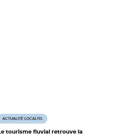
ACTUALITÉ LOCALTIS
ACTUALITÉ
Le tourisme fluvial retrouve la
Lancemen