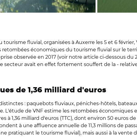
tourisme fluvial, organisées à Auxerre les 5 et 6 février
s retombées économiques du tourisme fluvial sur le territ
eprise observée en 2017 (voir notre article ci-dessous du
ce secteur avait en effet fortement souffert de la - relati
s de 1,36 milliard d'euros
s distinctes : paquebots fluviaux, péniches-hôtels, bate
ivée. L'étude de VNF estime les retombées économiques 
ères à 1,36 milliard d'euros (TTC), dont environ 50 euros 
pondent à une affluence annuelle de 11,3 millions de passa
e pratiquant le tourisme fluvial), mais aussi à la vente d