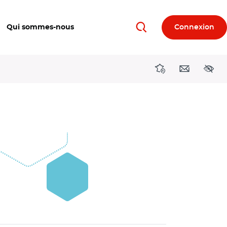
Qui sommes-nous
Connexion
Rechercher
Directions région
Contact
Acces