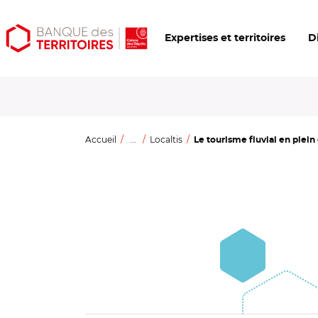
Aller
Aller
Ouvrir
Expertises et territoires
D
au
au
les
contenu
menu
outils
principal
principal
d'accessibilité
Accueil
...
Localtis
Le tourisme fluvial en plein e