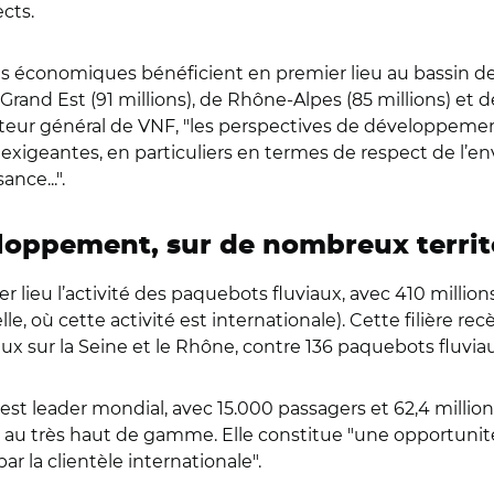
ects.
conomiques bénéficient en premier lieu au bassin de la
de Grand Est (91 millions), de Rhône-Alpes (85 millions)
recteur général de VNF, "les perspectives de développe
 exigeantes, en particuliers en termes de respect de l’e
nce...".
eloppement, sur de nombreux territ
er lieu l’activité des paquebots fluviaux, avec 410 milli
le, où cette activité est internationale). Cette filière r
x sur la Seine et le Rhône, contre 136 paquebots fluviau
st leader mondial, avec 15.000 passagers et 62,4 millions 
u au très haut de gamme. Elle constitue "une opportunité p
ar la clientèle internationale".