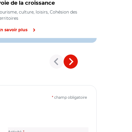
voie de la croissance
préfigura
interprof
ourisme, culture, loisirs, Cohésion des
erritoires
Développem
n savoir plus
En savoir pl
*
champ obligatoire
(champ obligatoire)
Activité