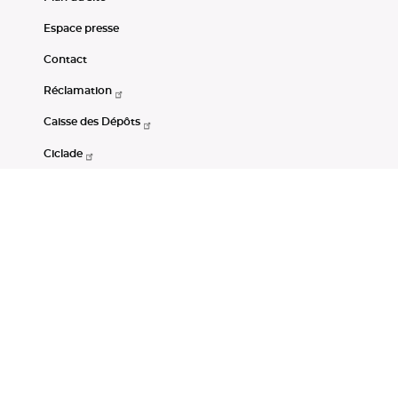
Espace presse
Contact
Réclamation
Caisse des Dépôts
Ciclade
CDC-Net
Consignations
Portail Open Data CDC
Restez connectés
LinkedIn
Youtube
Instagram
RSS