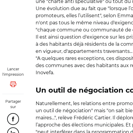
une "charte anti spéculative" ou tout du 
Une évolution due au fait que "lorsque l’
promoteurs, elles l’utilisent", selon Emm
n'ont pas tous le même niveau d'exigence.
"chaque commune ou communauté de co
Il est ainsi question d'exigence sur les 
à des habitants déjà résidents de la c
en vigueur, d'appartements traversants...
"A quelques rares exceptions, ces disposi
des communes avec des habitants aux rev
Lancer
Inovefa.
l'impression
Lancer l'impression
Un outil de négociation 
Partager
Naturellement, les relations entre prom
sur
un outil de négociation" mais "on sait bie
maires…", relève Frédéric Cartier. Il dép
Partager cette page sur Facebook
l’approche des élections municipales. Et
"peut interférer dans la programmation d'