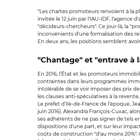
"Les chartes promoteurs renvoient à la pla
invitée le 12 juin par l'IAU-IDF, l'agenc
"décideurs-chercheurs". Ce jour-là, la "p
inconvénients d'une formalisation des re
En deux ans, les positions semblent avoir
"Chantage" et "entrave à l
En 2016, l’État et les promoteurs immobi
contraintes dans leurs programmes immobil
intolérable de se voir imposer des prix d
les clauses anti-spéculatives à la revent
Le préfet d’Ile-de-France de l’époque, Jean
juin 2016). Alexandra François-Cuxac, al
ses adhérents de ne pas signer de tels eng
dispositions d'une part, et sur leur impact
coûts de construction "d'au moins 20%". C