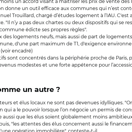
moins un accord visant à maîtriser les prix de vente des
on donne un outil efficace aux communes qui n’est contest
anuel Trouillard, chargé d’études logement à l’IAU. C'est
 "Il n’y a pas deux chartes ou deux dispositifs qui se re
mmune édicte ses propres règles".
prix des logements neufs, mais aussi de part de logement
ommune, d'une part maximum de T1, d'exigence environne
 (voir encadré)
tifs sont concentrés dans la périphérie proche de Paris, 
enus modestes et une forte appétence pour l’accession à
comme un autre ?
oteurs et élus locaux ne sont pas devenues idylliques.
n qui a le pouvoir lorsque l’on négocie un permis de cons
lore aussi que les élus soient globalement moins ambitie
 puis, "les attentes des élus concernent aussi le financ
une opération immobilière", conteste-t-il.