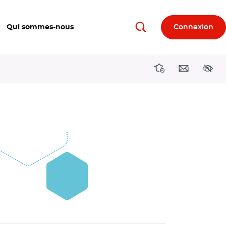
Qui sommes-nous
Connexion
Rechercher
Directions région
Contact
Acces