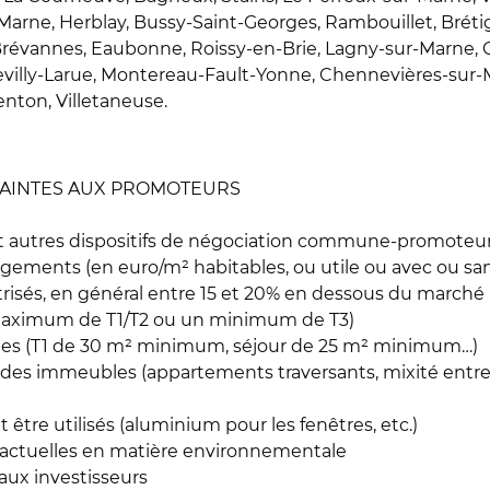
ur-Marne, Herblay, Bussy-Saint-Georges, Rambouillet, Brét
évannes, Eaubonne, Roissy-en-Brie, Lagny-sur-Marne, Gif
Chevilly-Larue, Montereau-Fault-Yonne, Chennevières-sur-
enton, Villetaneuse.
TRAINTES AUX PROMOTEURS
et autres dispositifs de négociation commune-promoteurs,
logements (en euro/m² habitables, ou utile ou avec ou sa
trisés, en général entre 15 et 20% en dessous du marché
n maximum de T1/T2 ou un minimum de T3)
tables (T1 de 30 m² minimum, séjour de 25 m² minimum…)
age des immeubles (appartements traversants, mixité ent
 être utilisés (aluminium pour les fenêtres, etc.)
 actuelles en matière environnementale
aux investisseurs