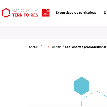
Aller
Aller
Ouvrir
Expertises et territoires
D
au
au
les
contenu
menu
outils
principal
principal
d'accessibilité
Accueil
...
Localtis
Les "chartes promoteurs" se