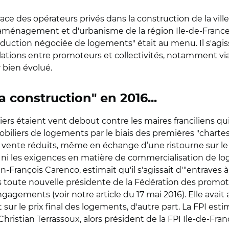
ce des opérateurs privés dans la construction de la ville",
e d'aménagement et d'urbanisme de la région Ile-de-Franc
roduction négociée de logements" était au menu. Il s'agiss
lations entre promoteurs et collectivités, notamment via
 bien évolué.
a construction" en 2016...
liers étaient vent debout contre les maires franciliens 
iers de logements par le biais des premières "chartes pr
e vente réduits, même en échange d’une ristourne sur le 
e, ni les exigences en matière de commercialisation de l
-François Carenco, estimait qu'il s'agissait d'"entraves à 
ors toute nouvelle présidente de la Fédération des promo
agements (voir notre article du 17 mai 2016). Elle avait al
 sur le prix final des logements, d'autre part. La FPI esti
hristian Terrassoux, alors président de la FPI Ile-de-Fra