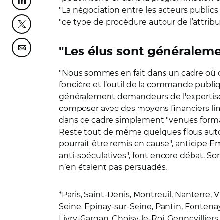
Partager cette page sur Linkedin
"La négociation entre les acteurs publics 
"ce type de procédure autour de l’attribu
Partager cette page sur Twitter
"Les élus sont généralem
Partager cette page sur Courriel
"Nous sommes en fait dans un cadre où cha
foncière et l’outil de la commande publiq
généralement demandeurs de l'expertise u
composer avec des moyens financiers lim
dans ce cadre simplement "venues formal
Reste tout de même quelques flous auto
pourrait être remis en cause", anticipe E
anti-spéculatives", font encore débat. Son
n’en étaient pas persuadés.
*Paris, Saint-Denis, Montreuil, Nanterre, 
Seine, Epinay-sur-Seine, Pantin, Fontenay-
Livry-Gargan, Choisy-le-Roi, Gennevillier