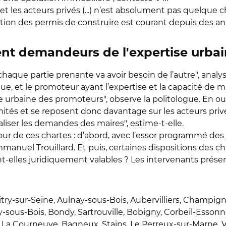
et les acteurs privés (...) n’est absolument pas quelque c
tion des permis de construire est courant depuis des ann
ent demandeurs de l'expertise urba
que partie prenante va avoir besoin de l’autre", analyse
ue, et le promoteur ayant l’expertise et la capacité de m
rbaine des promoteurs", observe la politologue. En outre
ités et se reposent donc davantage sur les acteurs priv
iser les demandes des maires", estime-t-elle.
ur de ces chartes : d’abord, avec l’essor programmé d
mmanuel Trouillard. Et puis, certaines dispositions des 
t-elles juridiquement valables ? Les intervenants présents 
Vitry-sur-Seine, Aulnay-sous-Bois, Aubervilliers, Champig
sous-Bois, Bondy, Sartrouville, Bobigny, Corbeil-Essonnes
s, La Courneuve, Bagneux, Stains, Le Perreux-sur-Marne, 