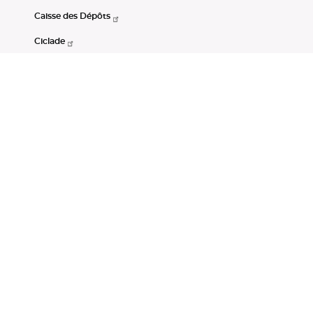
Caisse des Dépôts
Ciclade
CDC-Net
Consignations
Portail Open Data CDC
Restez connectés
LinkedIn
Youtube
Instagram
RSS
Mentions légales
CGU
Données personnelles
Accessibilité : non conforme
DSP2
Instruments financiers
Gestion des cookies