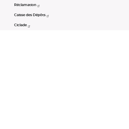
Réclamation
Caisse des Dépôts
Ciclade
CDC-Net
Consignations
Portail Open Data CDC
Restez connectés
LinkedIn
Youtube
Instagram
RSS
Mentions légales
CGU
Données personnelles
Accessibilité : non conforme
DSP2
Instruments financiers
Gestion des cookies