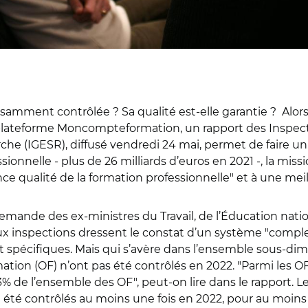
isamment contrôlée ? Sa qualité est-elle garantie ? Alors q
a plateforme Moncompteformation, un rapport des Inspecti
rche (IGESR), diffusé vendredi 24 mai, permet de faire un
sionnelle - plus de 26 milliards d’euros en 2021 -, la m
e qualité de la formation professionnelle" et à une meil
 demande des ex-ministres du Travail, de l’Éducation nati
eux inspections dressent le constat d’un système "comp
nt spécifiques. Mais qui s’avère dans l’ensemble sous-di
on (OF) n’ont pas été contrôlés en 2022. "Parmi les OF co
al 3% de l’ensemble des OF", peut-on lire dans le rappor
été contrôlés au moins une fois en 2022, pour au moin