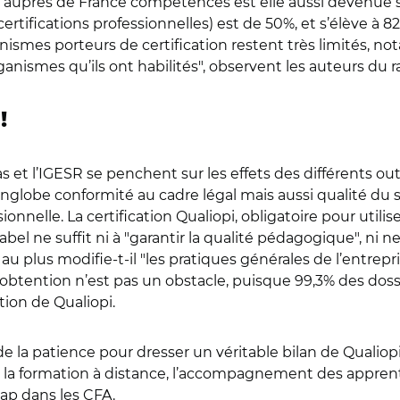
ons auprès de France compétences est elle aussi devenue sé
rtifications professionnelles) est de 50%, et s’élève à 82
nismes porteurs de certification restent très limités, not
rganismes qu’ils ont habilités", observent les auteurs du 
!
gas et l’IGESR se penchent sur les effets des différents out
globe conformité au cadre légal mais aussi qualité du s
onnelle. La certification Qualiopi, obligatoire pour utilise
bel ne suffit ni à "garantir la qualité pédagogique", ni n
 plus modifie-t-il "les pratiques générales de l’entrepris
n obtention n’est pas un obstacle, puisque 99,3% des do
ation de Qualiopi.
e la patience pour dresser un véritable bilan de Qualiopi,
 la formation à distance, l’accompagnement des apprenti
cap dans les CFA.