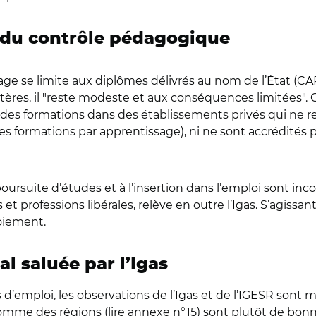
 du contrôle pédagogique
ge se limite aux diplômes délivrés au nom de l’État (CA
stères, il "reste modeste et aux conséquences limitées". 
nt des formations dans des établissements privés qui ne
s formations par apprentissage), ni ne sont accrédités 
 poursuite d’études et à l’insertion dans l’emploi sont i
 et professions libérales, relève en outre l’Igas. S’agiss
de déploiement.
al saluée par l’Igas
’emploi, les observations de l’Igas et de l’IGESR sont m
comme des régions (lire annexe n°15) sont plutôt de bon