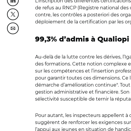
L’inscription des différentes certificati
Partager cette page sur Linkedin
de refus au RNCP (Registre national des ce
contre, les contrôles a posteriori des orga
Partager cette page sur Twitter
déploiement de la certification par les o
Partager cette page sur Courriel
99,3% d’admis à Qualiopi 
Au-delà de la lutte contre les dérives, l’I
des formations. Cette notion complexe en
sur les compétences et l’insertion professi
pour garantir toutes ces dimensions. Ce la
démarche d’amélioration continue". Tout au
gestion administrative et financière. So
sélectivité susceptible de ternir la réput
Pour autant, les inspecteurs appellent à d
suggèrent de renforcer les exigences sur
l’appui aux jeunes en situation de handi