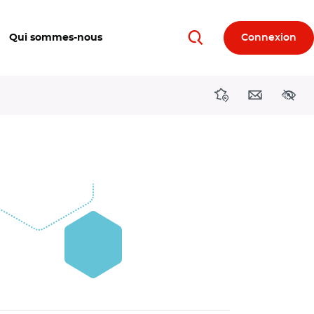
Qui sommes-nous
Connexion
Rechercher
Directions région
Contact
Acces