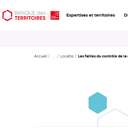
Aller
Aller
Ouvrir
Expertises et territoires
D
au
au
les
contenu
menu
outils
principal
principal
d'accessibilité
Accueil
...
Localtis
Les failles du contrôle de la 