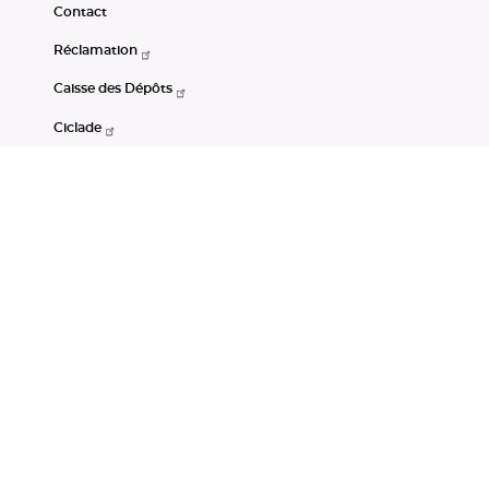
Contact
Réclamation
Caisse des Dépôts
Ciclade
CDC-Net
Consignations
Portail Open Data CDC
Restez connectés
LinkedIn
Youtube
Instagram
RSS
Mentions légales
CGU
Données personnelles