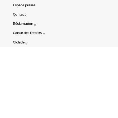
Espace presse
Contact
Réclamation
Caisse des Dépôts
Ciclade
CDC-Net
Consignations
Portail Open Data CDC
Restez connectés
LinkedIn
Youtube
Instagram
RSS