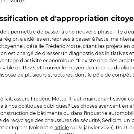
éric Motte.
sification et d'appropriation citoy
 doit permettre de passer à une nouvelle phase. "Il y a
 région a aidé les entreprises à passer à l'acte, maintena
itoyenne", détaille Frédéric Motte, citant les projets en c
on est chargé de dresser un diagnostic des initiatives et
ntage d'activité économique. "Il existe déjà des projets m
ponsable de Rev3, et trouver le moyen de créer ou duplique
ispose de plusieurs structures, dont le pôle de compétit
té fait, assure Frédéric Motte. Il faut maintenant savoi
ela à nos politiques publiques." Les choses avancent en e
construction de bâtiments ou dans l'industrie automobile.
de recyclage des chaussures de sécurité, Sedicim, un pro
tier Eqiom (voir notre
article
du 31 janvier 2023), Roll Go