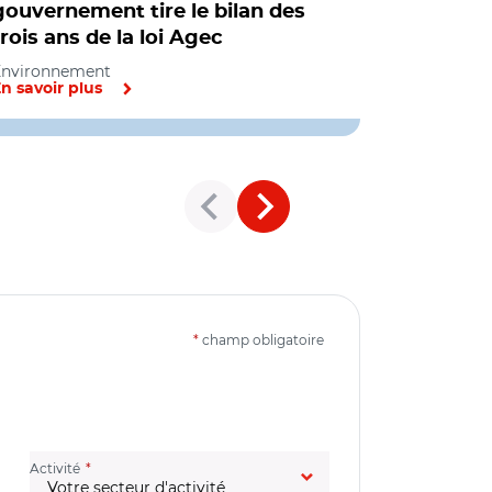
gouvernement tire le bilan des
vase issu
trois ans de la loi Agec
fluviales
Environnement
Environnem
n savoir plus
En savoir pl
*
champ obligatoire
(champ obligatoire)
Activité