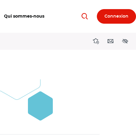
Qui sommes-nous
Connexion
Rechercher
Directions région
Contact
Acces