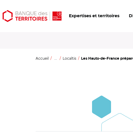
Aller
Aller
Ouvrir
Expertises et territoires
D
au
au
les
contenu
menu
outils
principal
principal
d'accessibilité
Accueil
...
Localtis
Les Hauts-de-France prépare