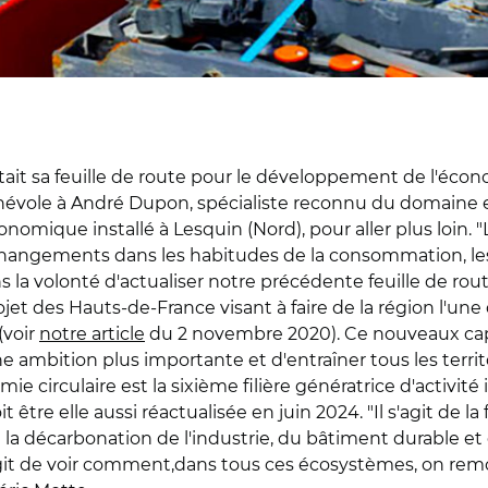
ait sa feuille de route pour le développement de l'écono
bénévole à André Dupon, spécialiste reconnu du domaine
 économique installé à Lesquin (Nord), pour aller plus lo
 changements dans les habitudes de la consommation, le
 la volonté d'actualiser notre précédente feuille de route
ojet des Hauts-de-France visant à faire de la région l'u
(voir
notre article
du 2 novembre 2020). Ce nouveaux cap 
une ambition plus importante et d'entraîner tous les terri
e circulaire est la sixième filière génératrice d'activité 
être elle aussi réactualisée en juin 2024. "Il s'agit de la 
e la décarbonation de l'industrie, du bâtiment durable et
 s'agit de voir comment,dans tous ces écosystèmes, on rem