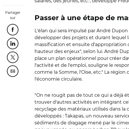
salariés, des jeunes, etc.", développe Fréd
Partager
Passer à une étape de mas
sur
L'élan qui sera impulsé par André Dupon
Partager cette page sur Facebook
développer des projets et durant lequel la
massification et ensuite d'appropriation c
Partager cette page sur Linkedin
hauteur des enjeux", selon lui. André Dup
place un plan opérationnel pour créer dava
Partager cette page sur Twitter
l'activité et de l'emploi, souligne le res
comme la Somme, l'Oise, etc." La région d
Partager cette page sur Courriel
l'économie circulaire.
"On ne rougit pas de tout ce qui a déjà é
trouver d'autres activités en intégrant c
recyclage des matériaux utilisés dans la 
développés : Takapas, un nouveau service 
sédiments de dragage mené par le cimen