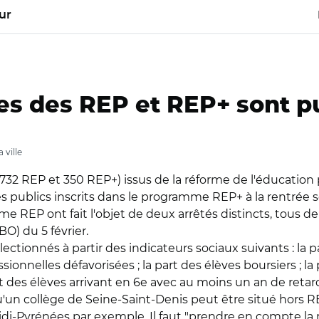
ur
tes des REP et REP+ sont p
 ville
732 REP et 350 REP+) issus de la réforme de l'éducation pri
s publics inscrits dans le programme REP+ à la rentrée sc
me REP ont fait l'objet de deux arrêtés distincts, tous de
BO) du 5 février.
ctionnés à partir des indicateurs sociaux suivants : la p
onnelles défavorisées ; la part des élèves boursiers ; la
a part des élèves arrivant en 6e avec au moins un an de ret
qu'un collège de Seine-Saint-Denis peut être situé hors R
i-Pyrénées par exemple. Il faut "prendre en compte la mu