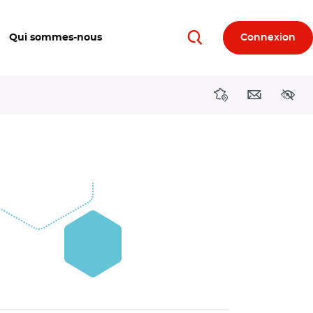
Qui sommes-nous
Connexion
Rechercher
Directions région
Contact
Acces