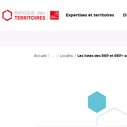
Aller
Aller
Ouvrir
Expertises et territoires
D
au
au
les
contenu
menu
outils
principal
principal
d'accessibilité
Accueil
...
Localtis
Les listes des REP et REP+ so