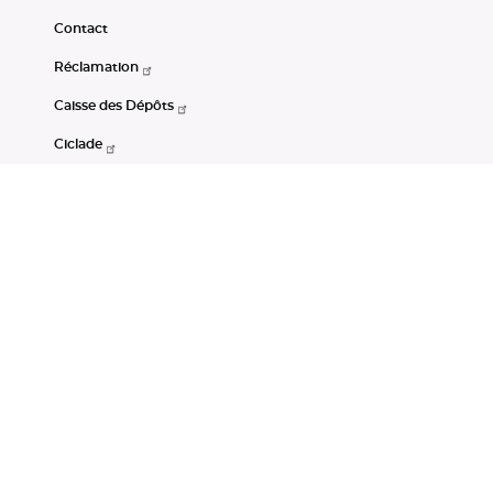
Contact
Réclamation
Caisse des Dépôts
Ciclade
CDC-Net
Consignations
Portail Open Data CDC
Restez connectés
LinkedIn
Youtube
Instagram
RSS