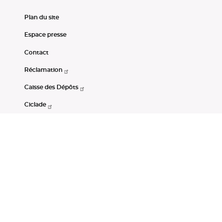
Plan du site
Espace presse
Contact
Réclamation
Caisse des Dépôts
Ciclade
CDC-Net
Consignations
Portail Open Data CDC
Restez connectés
LinkedIn
Youtube
Instagram
RSS