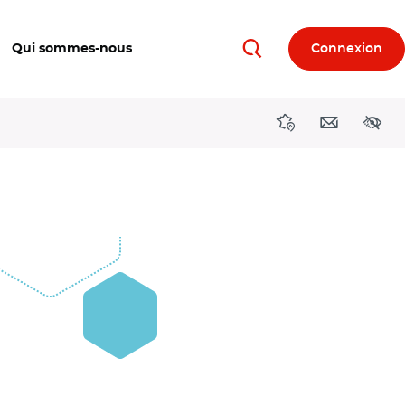
Qui sommes-nous
Connexion
Rechercher
Directions région
Contact
Acces