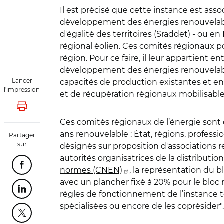
Il est précisé que cette instance est assoc
développement des énergies renouvelab
d'égalité des territoires (Sraddet) - ou e
régional éolien. Ces comités régionaux pou
région. Pour ce faire, il leur appartient 
développement des énergies renouvelables e
Lancer
capacités de production existantes et e
l'impression
et de récupération régionaux mobilisabl
Lancer l'impression
Ces comités régionaux de l’énergie sont
ans renouvelable : État, régions, profess
Partager
sur
désignés sur proposition d'associations re
autorités organisatrices de la distributi
Partager cette page sur Facebook
normes (CNEN)
, la représentation du b
avec un plancher fixé à 20% pour le bloc 
Partager cette page sur Linkedin
règles de fonctionnement de l’instance 
spécialisées ou encore de les coprésider"
Partager cette page sur Twitter