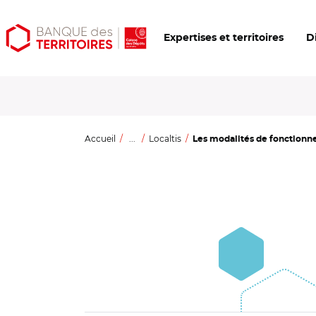
Aller
Aller
Ouvrir
Expertises et territoires
D
au
au
les
contenu
menu
outils
principal
principal
d'accessibilité
Accueil
...
Localtis
Les modalités de fonctionn