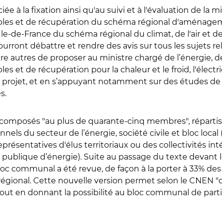
iée à la fixation ainsi qu'au suivi et à l'évaluation de la 
les et de récupération du schéma régional d'aménage
n Ile-de-France du schéma régional du climat, de l'air et
rront débattre et rendre des avis sur tous les sujets rela
entre autres de proposer au ministre chargé de l’énergie, 
t de récupération pour la chaleur et le froid, l'électrici
n projet, et en s’appuyant notamment sur des études de
es.
 composés "au plus de quarante-cinq membres", répartis
ionnels du secteur de l’énergie, société civile et bloc l
présentatives d'élus territoriaux ou des collectivités in
on publique d’énergie). Suite au passage du texte devant 
loc communal a été revue, de façon à la porter à 33% des s
régional. Cette nouvelle version permet selon le CNEN "d
tout en donnant la possibilité au bloc communal de par
.