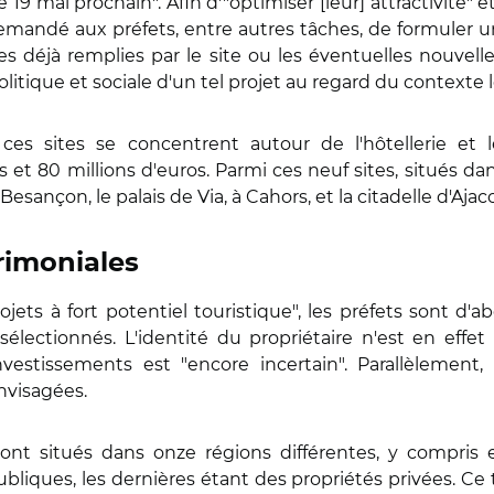
 mai prochain". Afin d'"optimiser [leur] attractivité" et
emandé aux préfets, entre autres tâches, de formuler un 
s déjà remplies par le site ou les éventuelles nouvell
olitique et sociale d'un tel projet au regard du contexte l
ces sites se concentrent autour de l'hôtellerie et 
et 80 millions d'euros. Parmi ces neuf sites, situés dan
 Besançon, le palais de Via, à Cahors, et la citadelle d'Ajac
trimoniales
jets à fort potentiel touristique", les préfets sont d'a
lectionnés. L'identité du propriétaire n'est en effet p
vestissements est "encore incertain". Parallèlement,
nvisagées.
sont situés dans onze régions différentes, y compris
ubliques, les dernières étant des propriétés privées. Ce