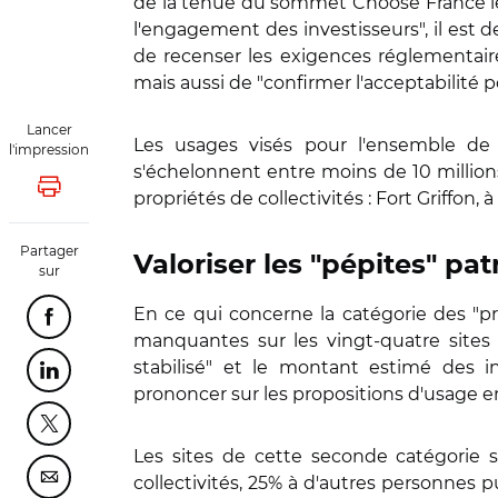
de la tenue du sommet Choose France le 19
l'engagement des investisseurs", il est d
de recenser les exigences réglementaire
mais aussi de "confirmer l'acceptabilité p
Lancer
Les usages visés pour l'ensemble de 
l'impression
s'échelonnent entre moins de 10 millions 
Lancer l'impression
propriétés de collectivités : Fort Griffon, à
Partager
Valoriser les "pépites" pa
sur
En ce qui concerne la catégorie des "pro
Partager cette page sur Facebook
manquantes sur les vingt-quatre sites sé
stabilisé" et le montant estimé des in
Partager cette page sur Linkedin
prononcer sur les propositions d'usage e
Partager cette page sur Twitter
Les sites de cette seconde catégorie 
collectivités, 25% à d'autres personnes p
Partager cette page sur Courriel