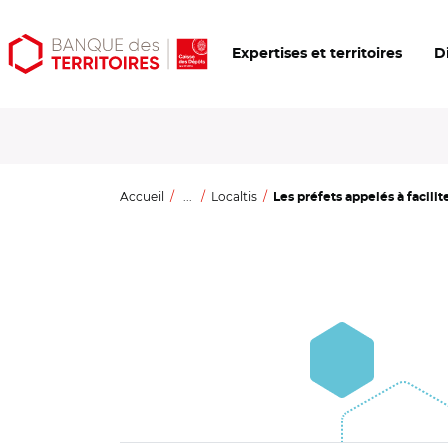
Aller
Aller
Ouvrir
Expertises et territoires
D
au
au
les
contenu
menu
outils
principal
principal
d'accessibilité
Accueil
...
Localtis
Les préfets appelés à facilite