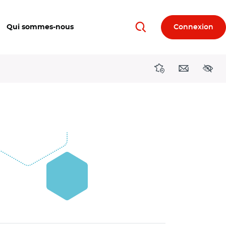
Qui sommes-nous
Connexion
Rechercher
Directions région
Contact
Acces