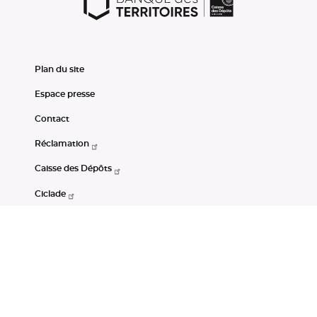
Plan du site
Espace presse
Contact
Réclamation
Caisse des Dépôts
Ciclade
CDC-Net
Consignations
Portail Open Data CDC
Restez connectés