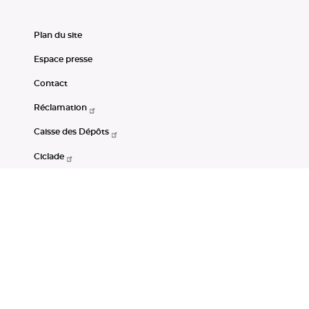
Plan du site
Espace presse
Contact
Réclamation
Caisse des Dépôts
Ciclade
CDC-Net
Consignations
Portail Open Data CDC
Restez connectés