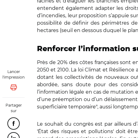
racines et d’élaguer les branches empié
entendent également adapter les droits 
d’incendies, leur proposition s’appuie su
possibilité de définir des périmètres d
hectares (seuil en dessous duquel le plan
Renforcer l’information s
Près de 20% des côtes françaises sont en
2050 et 2100. La loi Climat et Résilience 
Lancer
dotant les collectivités de nouveaux out
l'impression
abordée, sans doute pour des considér
Lancer l'impression
l’information légale en cas de mutation et
d’une préemption ou d’un délaissement p
Partager
superficiaire temporaire", aussi longtemp
sur
Le souhait du congrès est par ailleurs d’
Partager cette page sur Facebook
'État des risques et pollutions' doit êt