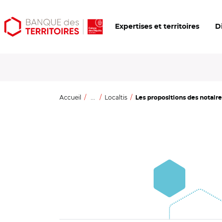
Aller
Aller
Ouvrir
Expertises et territoires
D
au
au
les
contenu
menu
outils
principal
principal
d'accessibilité
Accueil
...
Localtis
Les propositions des notaire