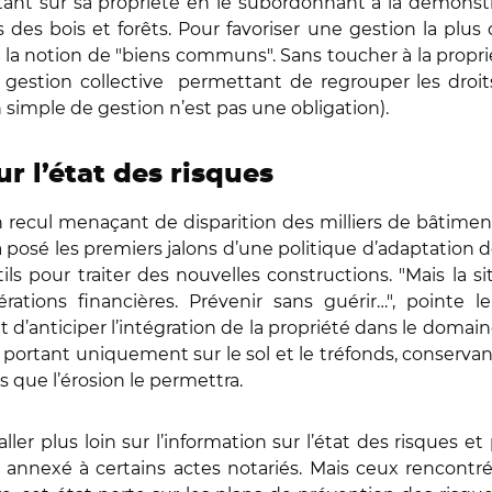
tant sur sa propriété en le subordonnant à la démonstr
des bois et forêts. Pour favoriser une gestion la plus 
r la notion de "biens communs". Sans toucher à la propriét
e gestion collective permettant de regrouper les droit
 simple de gestion n’est pas une obligation).
ur l’état des risques
 recul menaçant de disparition des milliers de bâtiment
a posé les premiers jalons d’une politique d’adaptation de
ils pour traiter des nouvelles constructions. "Mais la 
ations financières. Prévenir sans guérir…", pointe l
 d’anticiper l’intégration de la propriété dans le domaine
ortant uniquement sur le sol et le tréfonds, conservant
s que l’érosion le permettra.
aller plus loin sur l’information sur l’état des risques 
re annexé à certains actes notariés. Mais ceux rencont