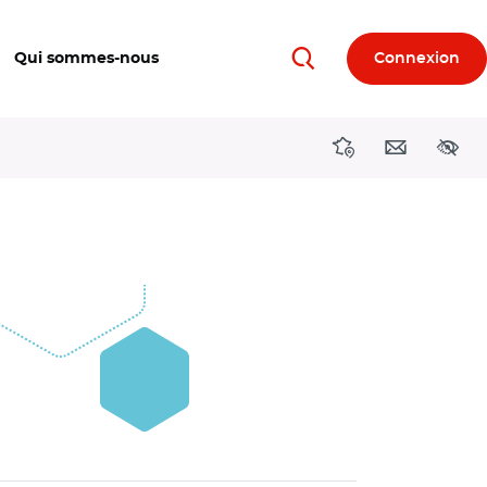
Qui sommes-nous
Connexion
Rechercher
Directions région
Contact
Acces