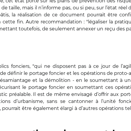
re, cet état porte sur les plans de prévention des risq
e taille, mais il n’informe pas, ou si peu, sur l’état rée
tis, la réalisation de ce document pourrait être con
ette fin. Autre recommandation : "légaliser la pratique
ettant toutefois, de seulement annexer un reçu des par
ics fonciers, "qui ne disposent pas à ce jour de l’ag
 de définir le portage foncier et les opérations de prot
e désamiantage et la démolition - en le soumettant à u
curisant le portage foncier en soumettant ces opératio
ic préalable. Il est de même envisagé d’offrir aux porte
tions d’urbanisme, sans se cantonner à l’unité fonciè
", pourrait être également élargi à d’autres opérations te