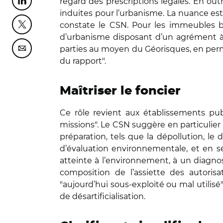
regard des prescriptions légales. En out
Partager cette page sur Linkedin
induites pour l’urbanisme. La nuance est d
constate le CSN. Pour les immeubles bâ
Partager cette page sur Twitter
d’urbanisme disposant d’un agrément à c
parties au moyen du Géorisques, en perm
Partager cette page sur Courriel
du rapport".
Maîtriser le foncier
Ce rôle revient aux établissements publ
missions". Le CSN suggère en particulier
préparation, tels que la dépollution, l
d’évaluation environnementale, et en sé
atteinte à l’environnement, à un diagnost
composition de l’assiette des autorisa
"aujourd’hui sous-exploité ou mal utilisé
de désartificialisation.