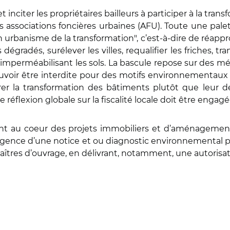
inciter les propriétaires bailleurs à participer à la transf
s associations foncières urbaines (AFU). Toute une pale
 urbanisme de la transformation", c’est-à-dire de réapprop
ts dégradés, surélever les villes, requalifier les friches,
simperméabilisant les sols. La bascule repose sur des méca
voir être interdite pour des motifs environnementaux ; d’
férer la transformation des bâtiments plutôt que leur d
éflexion globale sur la fiscalité locale doit être engagé
ment au coeur des projets immobiliers et d’aménagement"
xigence d’une notice et ou diagnostic environnemental 
s maîtres d’ouvrage, en délivrant, notamment, une autoris