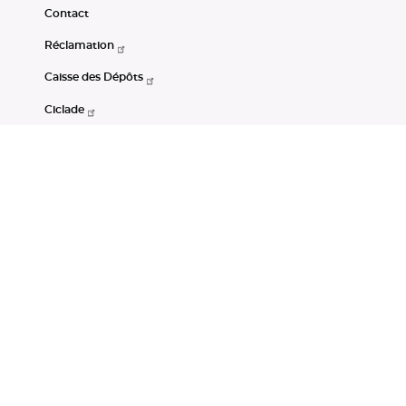
Contact
Réclamation
Caisse des Dépôts
Ciclade
CDC-Net
Consignations
Portail Open Data CDC
Restez connectés
LinkedIn
Youtube
Instagram
RSS
Mentions légales
CGU
Données personnelles