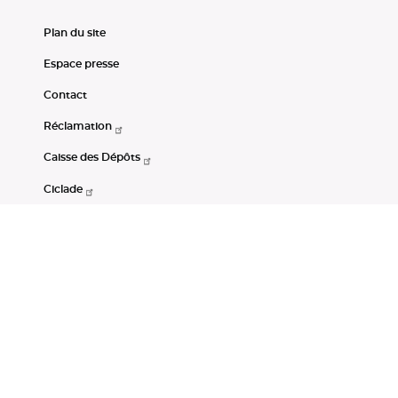
Plan du site
Espace presse
Contact
Réclamation
Caisse des Dépôts
Ciclade
CDC-Net
Consignations
Portail Open Data CDC
Restez connectés
LinkedIn
Youtube
Instagram
RSS