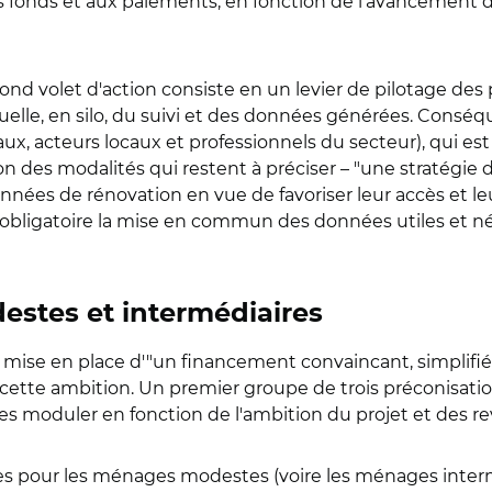
 fonds et aux paiements, en fonction de l'avancement d
nd volet d'action consiste en un levier de pilotage des po
ctuelle, en silo, du suivi et des données générées. Cons
ux, acteurs locaux et professionnels du secteur), qui e
on des modalités qui restent à préciser – "une stratégie 
onnées de rénovation en vue de favoriser leur accès et le
e obligatoire la mise en commun des données utiles et néc
estes et intermédiaires
la mise en place d'"un financement convaincant, simplifié 
cette ambition. Un premier groupe de trois préconisatio
e les moduler en fonction de l'ambition du projet et des
 aides pour les ménages modestes (voire les ménages interm