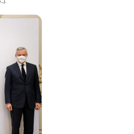
.).
 Maire.