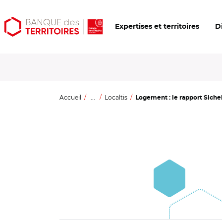
Aller
Aller
Ouvrir
Expertises et territoires
D
au
au
les
contenu
menu
outils
principal
principal
d'accessibilité
Accueil
...
Localtis
Logement : le rapport Siche