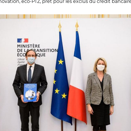
vation, éco-PTZ, prêt pour les exclus du crédit bancaire..
Emmanuelle Wargon, Olivier Sichel, Barbara Pompili et Bruno Le