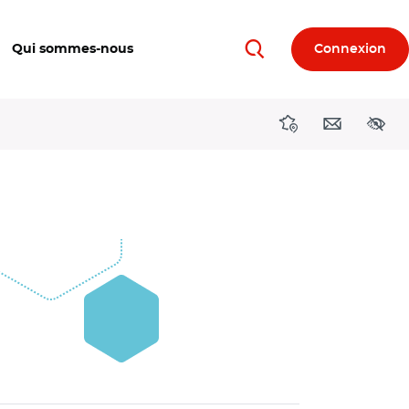
Qui sommes-nous
Connexion
Rechercher
Directions région
Contact
Acces