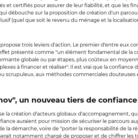
s et certifiés pour assurer de leur fiabilité, et que les
i débouche sur la proposition de création d'un parcours u
lusif (quel que soit le revenu du ménage et la localisati
hel propose trois leviers d'action. Le premier d'entre e
 en effet présenté comme "un élément fondamental de la c
formante globale ou par étapes, plus coûteux en moyenn
xes à financer et réaliser". Il est vrai que la confian
s peu scrupuleux, aux méthodes commerciales douteuses 
v", un nouveau tiers de confiance
 la création d'acteurs globaux d'accompagnement, qui
iance auraient pour mission de sécuriser le parcours aup
 la démarche, voire de "porter la responsabilité de la 
rait notamment chargé de proposer et de chiffrer les tr