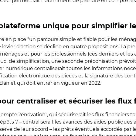
Ceci permettrait notamment de prendre en compte les sp
plateforme unique pour simplifier 
re en place "un parcours simple et fiable pour les ménage
levier d'action se décline en quatre propositions. La pr
énages et pour les professionnels (ces derniers et les au
uci de simplification, une seconde préconisation prévoit
er numérique centraliserait toutes les informations né
ification électronique des pièces et la signature des contr
Elan et qui doit entrer en vigueur en 2022.
 centraliser et sécuriser les flux 
CompteRénovation", qui sécuriserait les flux financiers t
épôts ? – centraliserait les avances des aides publiques a
serve de leur accord – les prêts éventuels accordés par l