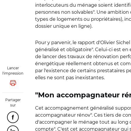
interlocuteurs du ménage soient identifié
personnes non solvables". Une ambition qu
types de logements ou propriétaires), inc
dossier unique en ligne).
Pour y parvenir, le rapport d'Olivier Sic
généralisé et obligatoire". Celui-ci est
de lancer des travaux de rénovation per
énergétique réellement obtenus et comple
Lancer
par l'existence de certains prestataire
l'impression
elles ne sont pas inexistantes.
Lancer l'impression
"Mon accompagnateur réno
Partager
sur
Cet accompagnement généralisé suppose
accompagnateur rénov". Ces tiers de conf
Partager cette page sur Facebook
d'accompagner le ménage tout au long de
compte". C'est cet accompagnateur qui se