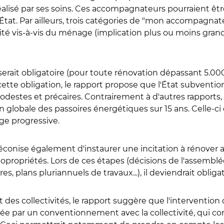
alisé par ses soins. Ces accompagnateurs pourraient être
l'État. Par ailleurs, trois catégories de "mon accompagn
ité vis-à-vis du ménage (implication plus ou moins grand
t obligatoire (pour toute rénovation dépassant 5.000 e
cette obligation, le rapport propose que l'État subvent
estes et précaires. Contrairement à d'autres rapports, ce
lobale des passoires énergétiques sur 15 ans. Celle-ci e
ge progressive.
réconise également d'instaurer une incitation à rénover
opropriétés. Lors de ces étapes (décisions de l'assemblé
s, plans pluriannuels de travaux...), il deviendrait obligato
nt des collectivités, le rapport suggère que l'intervent
nnée par un conventionnement avec la collectivité, qui c