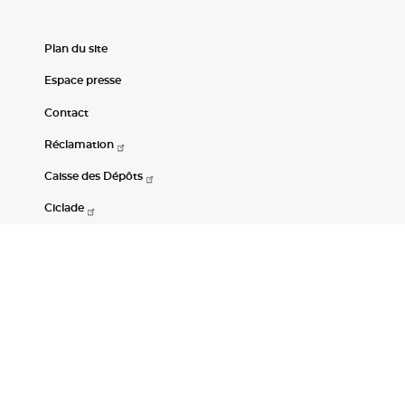
Plan du site
Espace presse
Contact
Réclamation
Caisse des Dépôts
Ciclade
CDC-Net
Consignations
Portail Open Data CDC
Restez connectés