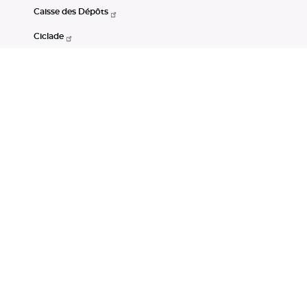
Caisse des Dépôts
Ciclade
CDC-Net
Consignations
Portail Open Data CDC
Restez connectés
LinkedIn
Youtube
Instagram
RSS
Mentions légales
CGU
Données personnelles
Accessibilité : non conforme
DSP2
Instruments financiers
Gestion des cookies
© Banque des Territoires 2026. Tous droits réservés.