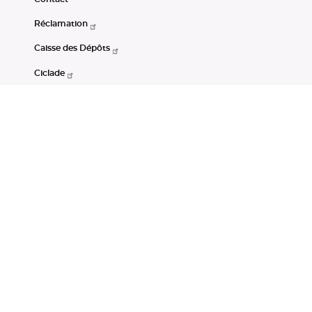
Réclamation
Caisse des Dépôts
Ciclade
CDC-Net
Consignations
Portail Open Data CDC
Restez connectés
LinkedIn
Youtube
Instagram
RSS
Mentions légales
CGU
Données personnelles
Accessibilité : non conforme
DSP2